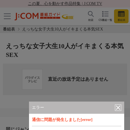
この夏、心を動かす作品特集 | J:COM TV
検索
CS番組一覧
番組表
番組表
えっちな女子大生10人がイキまくる本気SEX
えっちな女子大生10人がイキまくる本気
SEX
直近の放送予定はありません
エラー
通信に問題が発生しました[error]
同じジャンルのおすすめ番組