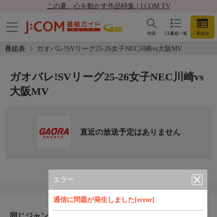
この夏、心を動かす作品特集 | J:COM TV
検索
CS番組一覧
番組表
番組表
ガオバレ!SVリーグ25-26女子NEC川崎vs大阪MV
ガオバレ!SVリーグ25-26女子NEC川崎vs
大阪MV
直近の放送予定はありません
エラー
通信に問題が発生しました[error]
同じジャンルのおすすめ番組