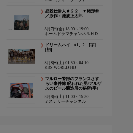
必殺仕掛人＃２２ ▼緒形拳
／原作：池波正太郎
8月7日(金) 18:00～19:00
ホームドラマチャンネルＨＤ
韓流・時代劇・国内ドラマ
ドリームハイ #1、2 [字]
[初]
8月8日(土) 01:50～04:10
KBS WORLD HD
マルロー警部のフランスさす
らい事件簿 呪われた男/アルザ
スのビール醸造所の秘密[字]
8月8日(土) 11:00～15:30
ミステリーチャンネル