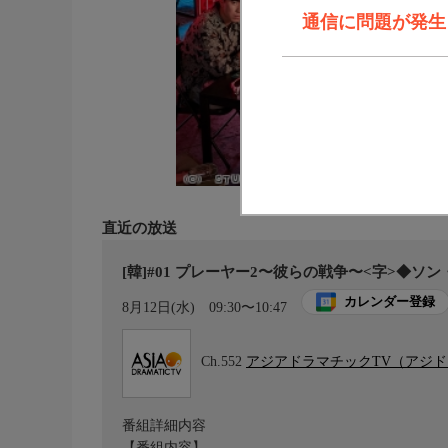
通信に問題が発生しま
直近の放送
[韓]#01 プレーヤー2〜彼らの戦争〜<字>◆ソ
カレンダー登録
8月12日(水)
09:30〜10:47
Ch.552
アジアドラマチックTV（アジ
番組詳細内容
【番組内容】