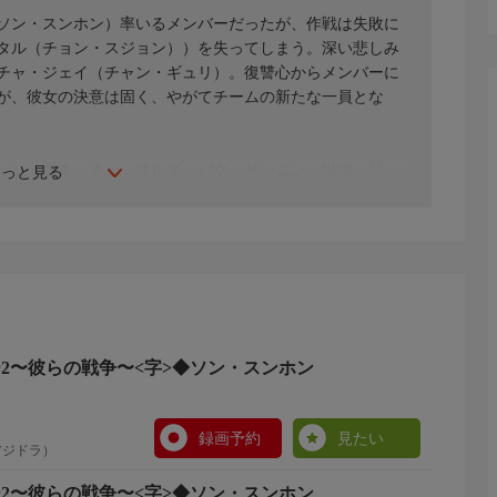
ソン・スンホン）率いるメンバーだったが、作戦は失敗に
タル（チョン・スジョン））を失ってしまう。深い悲しみ
チャ・ジェイ（チャン・ギュリ）。復讐心からメンバーに
が、彼女の決意は固く、やがてチームの新たな一員とな
ヒョン 脚本：チェ・スルギ、パク・サンムン 出演：ソ
もっと見る
ンソク、チャン・ギュリ
ーヤー2〜彼らの戦争〜<字>◆ソン・スンホン
録画予約
見たい
アジドラ）
ーヤー2〜彼らの戦争〜<字>◆ソン・スンホン