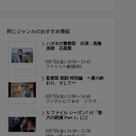
同じジャンルのおすすめ番組
ハガネの警察医 出演：高橋
英樹 石黒賢
8月7日(金) 10:50～12:45
ファミリー劇場HD
監察医 朝顔 特別編 〜夏の終
わり、そして〜
8月7日(金) 13:00～14:40
フジテレビＴＷＯ ドラマ・ア
ニメ
X-ファイル シーズン7 #1「第
六の絶滅 Part 1」[二]
8月7日(金) 14:30～15:30
Dlife（ディーライフ）