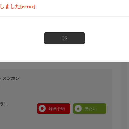
した[error]
OK
ン・スンホン
ドラ）
録画予約
見たい