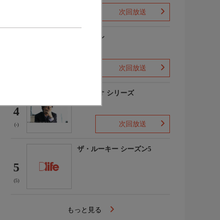
次回放送
(1)
下山メシ
3
次回放送
(-)
ガリレオ シリーズ
4
次回放送
(-)
ザ・ルーキー シーズン5
5
(5)
もっと見る