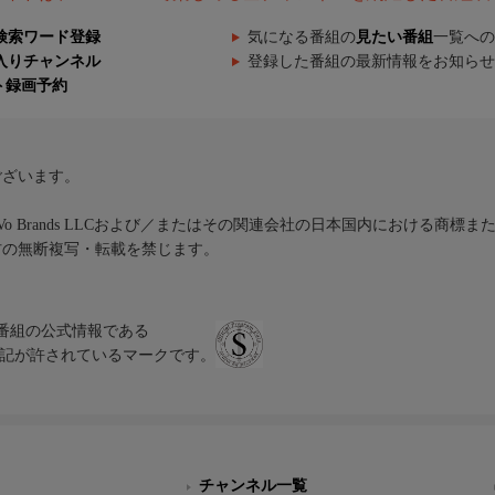
検索ワード登録
気になる番組の
見たい番組
一覧への
入りチャンネル
登録した番組の最新情報をお知らせ
ト録画予約
ございます。
iVo Brands LLCおよび／またはその関連会社の日本国内における商標
材の無断複写・転載を禁じます。
、テレビ番組の公式情報である
スにのみ表記が許されているマークです。
チャンネル一覧