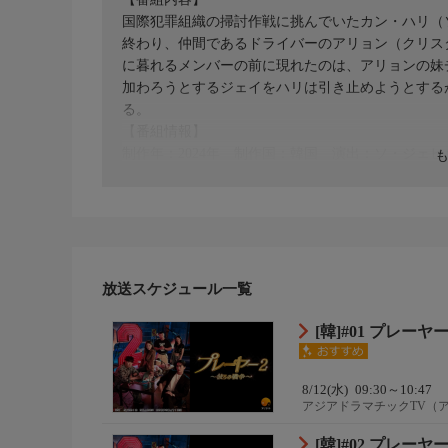
国際犯罪組織の掃討作戦に挑んでいたカン・ハリ（
終わり、仲間であるドライバーのアリョン（クリス
に暮れるメンバーの前に現れたのは、アリョンの妹
加わろうとするジェイをハリは引き止めようとする
る。
【番組情報】
制作年：2024年 制作国：韓国 演出：ソ・ジェ
ン・スンホン、オ・ヨンソ、イ・シオン、テ・ウォ
放送スケジュール一覧
[韓]#01 プレ
8/12(水)
09:30～10:47
アジアドラマチックTV（
[韓]#02 プレ