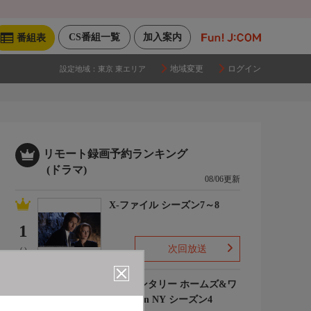
CS番組一覧
加入案内
番組表
地域変更
ログイン
設定地域：
東京 東エリア
リモート録画予約ランキング
(ドラマ)
08/06更新
X-ファイル シーズン7～8
1
次回放送
(-)
エレメンタリー ホームズ&ワ
トソン in NY シーズン4
2