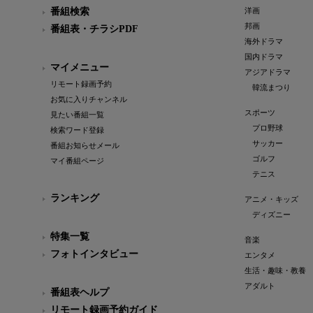
番組検索
洋画
邦画
番組表・チラシPDF
海外ドラマ
国内ドラマ
マイメニュー
アジアドラマ
リモート録画予約
韓流まつり
お気に入りチャンネル
スポーツ
見たい番組一覧
プロ野球
検索ワード登録
サッカー
番組お知らせメール
ゴルフ
マイ番組ページ
テニス
ランキング
アニメ・キッズ
ディズニー
特集一覧
音楽
フォトインタビュー
エンタメ
生活・趣味・教養
アダルト
番組表ヘルプ
リモート録画予約ガイド