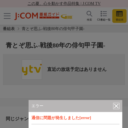
この夏、心を動かす作品特集 | J:COM TV
検索
CS番組一覧
番組表
番組表
青とぞ思ふ-戦後80年の俳句甲子園-
青とぞ思ふ-戦後80年の俳句甲子園-
直近の放送予定はありません
エラー
通信に問題が発生しました[error]
同じジャンルのおすすめ番組