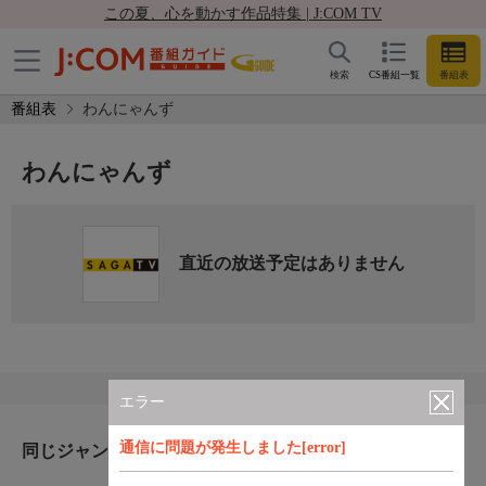
この夏、心を動かす作品特集 | J:COM TV
検索
CS番組一覧
番組表
番組表
わんにゃんず
わんにゃんず
直近の放送予定はありません
エラー
通信に問題が発生しました[error]
同じジャンルのおすすめ番組