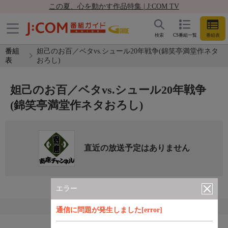
この夏、心を動かす作品特集 | J:COM TV
検索
CS番組一覧
番組表
番組
妲己のお百／ベタvs.シュール20年戦争(錦笑亭満堂作ネタ
表
おろし)
妲己のお百／ベタvs.シュール20年戦争
(錦笑亭満堂作ネタおろし)
直近の放送予定はありません
エラー
通信に問題が発生しました[error]