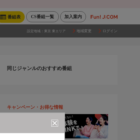
CS番組一覧
加入案内
番組表
地域変更
ログイン
設定地域：
東京 東エリア
同じジャンルのおすすめ番組
キャンペーン・お得な情報