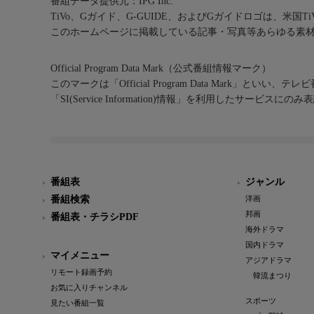
番組データ提供元：IPG Inc.
TiVo、Gガイド、G-GUIDE、およびGガイドロゴは、米国T
このホームページに掲載している記事・写真等あらゆる素
Official Program Data Mark（公式番組情報マーク）
このマークは「Official Program Data Mark」といい
「SI(Service Information)情報」を利用したサービ
番組表
ジャンル
番組検索
洋画
邦画
番組表・チラシPDF
海外ドラマ
国内ドラマ
マイメニュー
アジアドラマ
リモート録画予約
韓流まつり
お気に入りチャンネル
スポーツ
見たい番組一覧