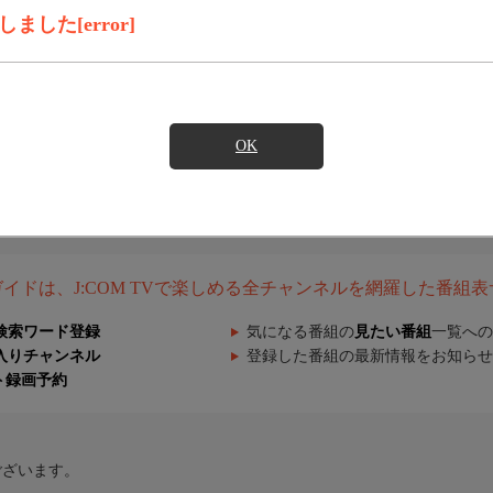
した[error]
OK
組ガイドは、J:COM TVで楽しめる全チャンネルを網羅した番組
検索ワード登録
気になる番組の
見たい番組
一覧への
入りチャンネル
登録した番組の最新情報をお知らせ
ト録画予約
ございます。