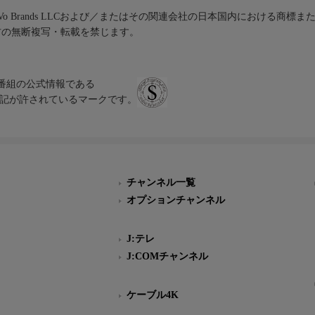
iVo Brands LLCおよび／またはその関連会社の日本国内における商標
材の無断複写・転載を禁じます。
、テレビ番組の公式情報である
スにのみ表記が許されているマークです。
チャンネル一覧
オプションチャンネル
J:テレ
J:COMチャンネル
ケーブル4K