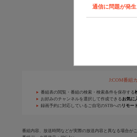
通信に問題が発生しま
J:COM番
番組表の閲覧・番組の検索・検索条件を保存する
お好みのチャンネルを選択して作成できる
お気に
録画予約に対応しているご自宅のSTBへの
リモー
番組内容、放送時間などが実際の放送内容と異なる場合が