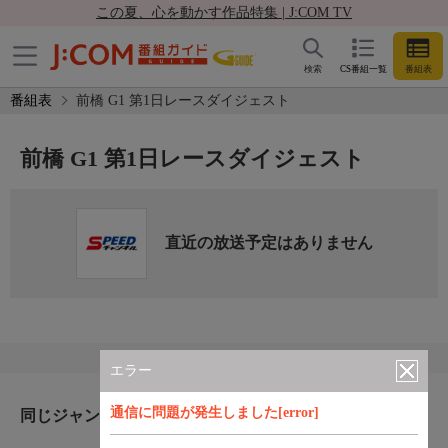
この夏、心を動かす作品特集 | J:COM TV
検索
CS番組一覧
番組表
番組表
前橋 G1 第1日レースダイジェスト
前橋 G1 第1日レースダイジェスト
直近の放送予定はありません
エラー
通信に問題が発生しました[error]
同じジャンルのおすすめ番組