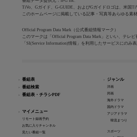
番組データ提供元：IPG Inc.
TiVo、Gガイド、G-GUIDE、およびGガイドロゴは、米国T
このホームページに掲載している記事・写真等あらゆる素
Official Program Data Mark（公式番組情報マーク）
このマークは「Official Program Data Mark」といい
「SI(Service Information)情報」を利用したサービ
番組表
ジャンル
番組検索
洋画
邦画
番組表・チラシPDF
海外ドラマ
国内ドラマ
マイメニュー
アジアドラマ
リモート録画予約
韓流まつり
お気に入りチャンネル
スポーツ
見たい番組一覧