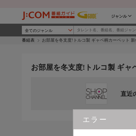
ジャンル
番組表
お部屋を冬支度!トルコ製 ギャベ柄カーペット 新
お部屋を冬支度!トルコ製 ギャ
直近
エラー