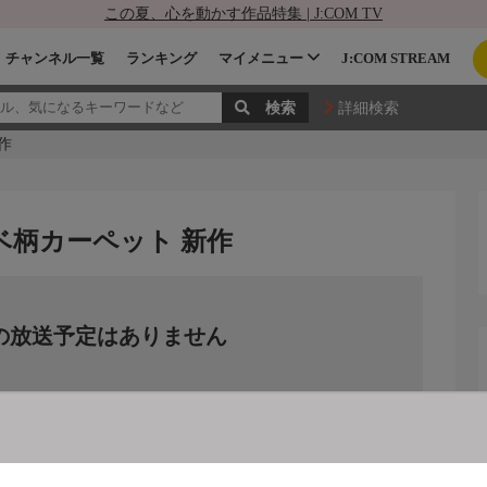
この夏、心を動かす作品特集 | J:COM TV
チャンネル一覧
ランキング
マイメニュー
J:COM STREAM
詳細検索
作
ベ柄カーペット 新作
の放送予定はありません