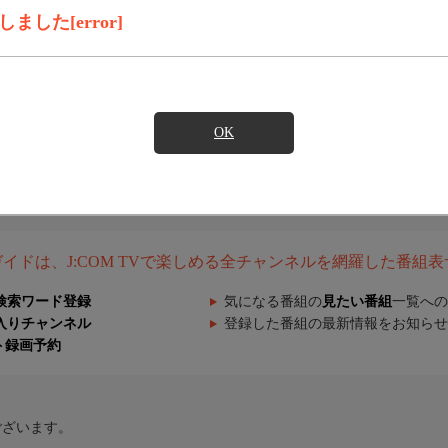
した[error]
OK
組ガイドは、J:COM TVで楽しめる全チャンネルを網羅した番組
検索ワード登録
気になる番組の
見たい番組
一覧への
入りチャンネル
登録した番組の最新情報をお知らせ
ト録画予約
ございます。