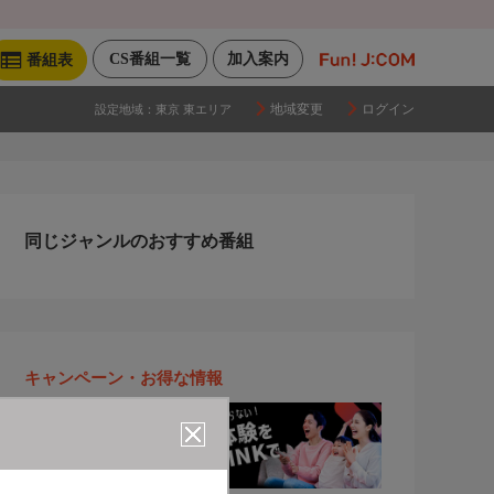
CS番組一覧
加入案内
番組表
地域変更
ログイン
設定地域：
東京 東エリア
同じジャンルのおすすめ番組
キャンペーン・お得な情報