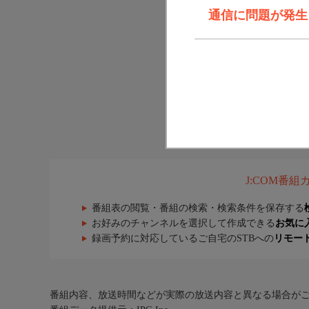
通信に問題が発生しま
J:COM番
番組表の閲覧・番組の検索・検索条件を保存する
お好みのチャンネルを選択して作成できる
お気に
録画予約に対応しているご自宅のSTBへの
リモー
番組内容、放送時間などが実際の放送内容と異なる場合が