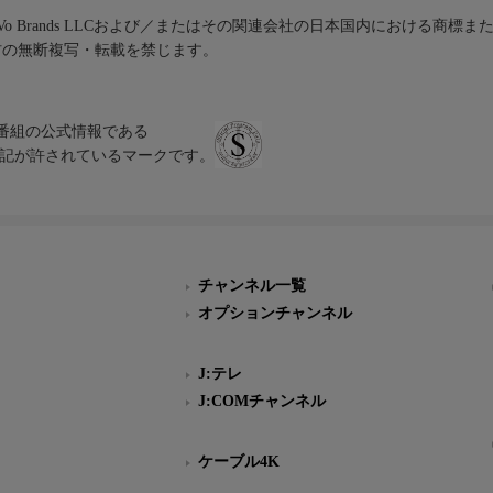
iVo Brands LLCおよび／またはその関連会社の日本国内における商標
材の無断複写・転載を禁じます。
、テレビ番組の公式情報である
スにのみ表記が許されているマークです。
チャンネル一覧
オプションチャンネル
J:テレ
J:COMチャンネル
ケーブル4K