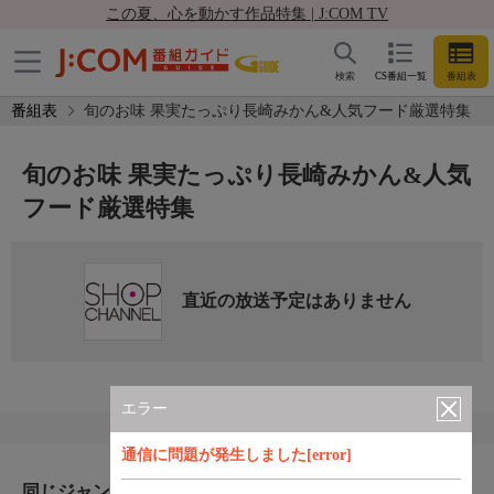
この夏、心を動かす作品特集 | J:COM TV
検索
CS番組一覧
番組表
番組表
旬のお味 果実たっぷり長崎みかん&人気フード厳選特集
旬のお味 果実たっぷり長崎みかん&人気
フード厳選特集
直近の放送予定はありません
エラー
通信に問題が発生しました[error]
同じジャンルのおすすめ番組