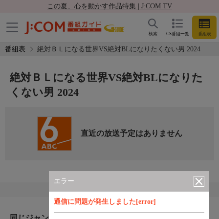
この夏、心を動かす作品特集 | J:COM TV
検索
CS番組一覧
番組表
番組表
絶対ＢＬになる世界VS絶対BLになりたくない男 2024
絶対ＢＬになる世界VS絶対BLになりた
くない男 2024
直近の放送予定はありません
エラー
通信に問題が発生しました[error]
同じジャンルのおすすめ番組