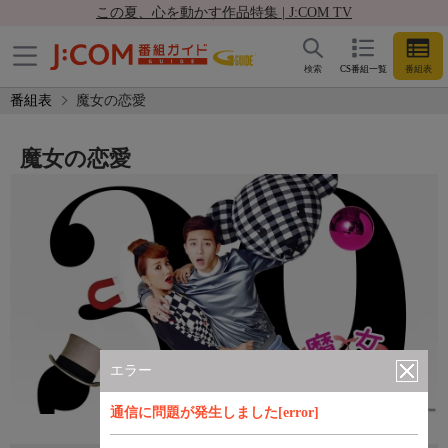
この夏、心を動かす作品特集 | J:COM TV
検索
CS番組一覧
番組表
番組表
魔女の恋愛
魔女の恋愛
エラー
通信に問題が発生しました[error]