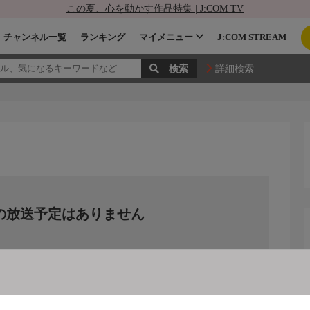
この夏、心を動かす作品特集 | J:COM TV
チャンネル一覧
ランキング
マイメニュー
J:COM STREAM
詳細検索
の放送予定はありません