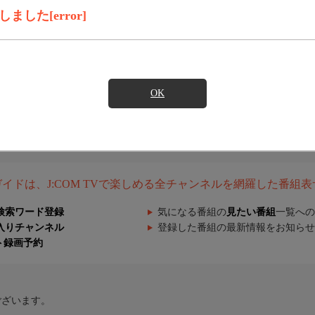
した[error]
OK
組ガイドは、J:COM TVで楽しめる全チャンネルを網羅した番組
検索ワード登録
気になる番組の
見たい番組
一覧への
入りチャンネル
登録した番組の最新情報をお知らせ
ト録画予約
ございます。