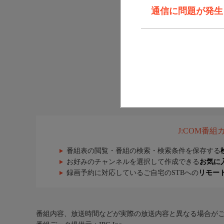
通信に問題が発生しま
J:COM番
番組表の閲覧・番組の検索・検索条件を保存する
お好みのチャンネルを選択して作成できる
お気に
録画予約に対応しているご自宅のSTBへの
リモー
番組内容、放送時間などが実際の放送内容と異なる場合が