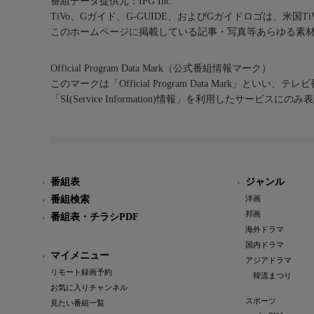
番組データ提供元：IPG Inc.
TiVo、Gガイド、G-GUIDE、およびGガイドロゴは、米国T
このホームページに掲載している記事・写真等あらゆる素
Official Program Data Mark（公式番組情報マーク）
このマークは「Official Program Data Mark」といい
「SI(Service Information)情報」を利用したサービ
番組表
ジャンル
番組検索
洋画
邦画
番組表・チラシPDF
海外ドラマ
国内ドラマ
マイメニュー
アジアドラマ
リモート録画予約
韓流まつり
お気に入りチャンネル
スポーツ
見たい番組一覧