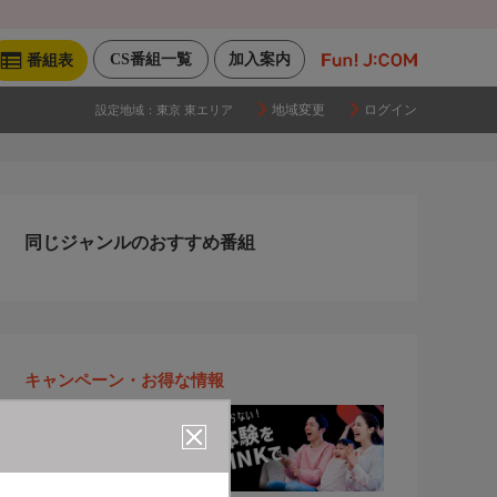
CS番組一覧
加入案内
番組表
地域変更
ログイン
設定地域：
東京 東エリア
同じジャンルのおすすめ番組
キャンペーン・お得な情報