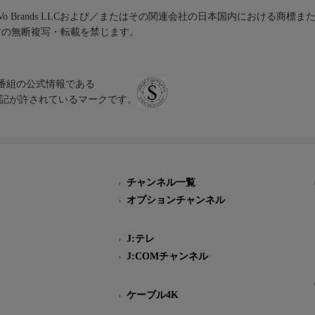
iVo Brands LLCおよび／またはその関連会社の日本国内における商標
材の無断複写・転載を禁じます。
、テレビ番組の公式情報である
スにのみ表記が許されているマークです。
チャンネル一覧
オプションチャンネル
J:テレ
J:COMチャンネル
ケーブル4K