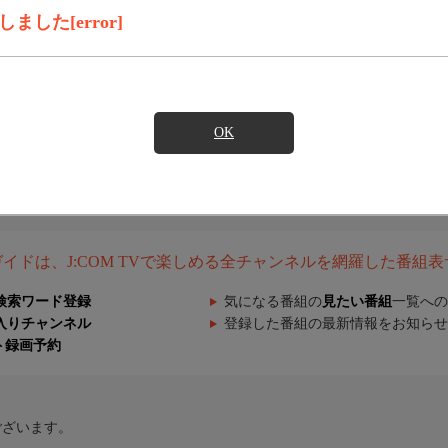
した[error]
OK
組ガイドは、J:COM TVで楽しめる全チャンネルを網羅した番組
検索ワード登録
気になる番組の
見たい番組
一覧への
入りチャンネル
登録した番組の最新情報をお知らせ
ト録画予約
ございます。