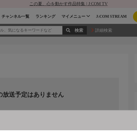
この夏、心を動かす作品特集 | J:COM TV
チャンネル一覧
ランキング
マイメニュー
J:COM STREAM
詳細検索
の放送予定はありません