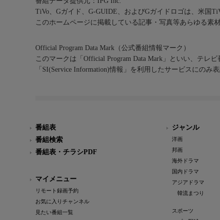
番組データ提供元：IPG Inc.
TiVo、Gガイド、G-GUIDE、およびGガイドロゴは、米国T
このホームページに掲載している記事・写真等あらゆる素
Official Program Data Mark（公式番組情報マーク）
このマークは「Official Program Data Mark」といい
「SI(Service Information)情報」を利用したサービ
番組表
ジャンル
番組検索
洋画
邦画
番組表・チラシPDF
海外ドラマ
国内ドラマ
マイメニュー
アジアドラマ
リモート録画予約
韓流まつり
お気に入りチャンネル
スポーツ
見たい番組一覧