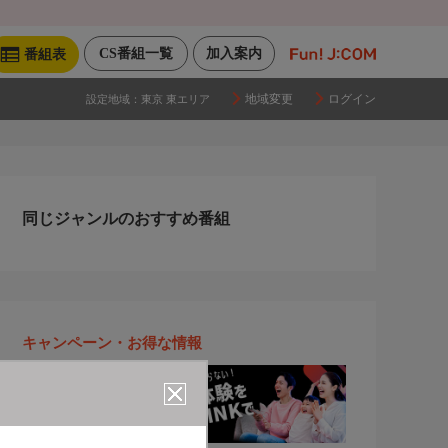
CS番組一覧
加入案内
番組表
地域変更
ログイン
設定地域：
東京 東エリア
同じジャンルのおすすめ番組
キャンペーン・お得な情報