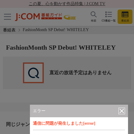
この夏、心を動かす作品特集 | J:COM TV
検索
CS番組一覧
番組表
FashionMonth SP Debut! WHITELEY
番組表
FashionMonth SP Debut! WHITELEY
直近の放送予定はありません
エラー
通信に問題が発生しました[error]
同じジャンルのおすすめ番組