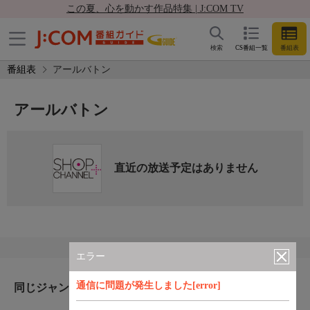
この夏、心を動かす作品特集 | J:COM TV
検索
CS番組一覧
番組表
番組表
アールバトン
アールバトン
直近の放送予定はありません
エラー
通信に問題が発生しました[error]
同じジャンルのおすすめ番組