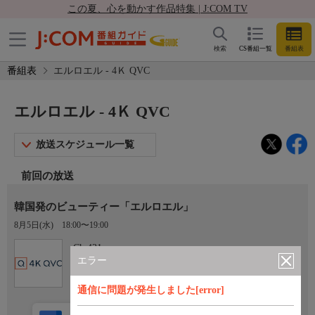
この夏、心を動かす作品特集 | J:COM TV
検索
CS番組一覧
番組表
番組表
エルロエル - 4Ｋ QVC
エルロエル - 4Ｋ QVC
放送スケジュール一覧
前回の放送
韓国発のビューティー「エルロエル」
8月5日(水)
18:00〜19:00
Ch.431
4Ｋ QVC
エラー
通信に問題が発生しました[error]