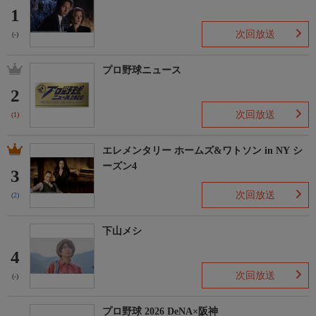
1
次回放送
(-)
プロ野球ニュース
2
次回放送
(1)
エレメンタリー ホームズ&ワトソン in NY シ
ーズン4
3
次回放送
(2)
下山メシ
4
次回放送
(-)
プロ野球 2026 DeNA×阪神