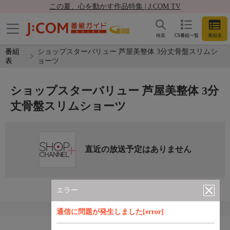
この夏、心を動かす作品特集 | J:COM TV
検索
CS番組一覧
番組表
番組
ショップスターバリュー 芦屋美整体 3分丈骨盤スリムシ
表
ョーツ
ショップスターバリュー 芦屋美整体 3分
丈骨盤スリムショーツ
直近の放送予定はありません
エラー
通信に問題が発生しました[error]