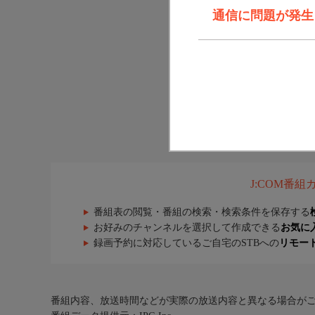
通信に問題が発生しま
J:COM番
番組表の閲覧・番組の検索・検索条件を保存する
お好みのチャンネルを選択して作成できる
お気に
録画予約に対応しているご自宅のSTBへの
リモー
番組内容、放送時間などが実際の放送内容と異なる場合が