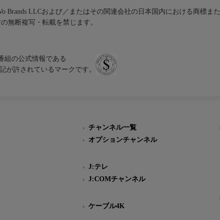
iVo Brands LLCおよび／またはその関連会社の日本国内における商標
材の無断複写・転載を禁じます。
、テレビ番組の公式情報である
スにのみ表記が許されているマークです。
チャンネル一覧
オプションチャンネル
J:テレ
J:COMチャンネル
ケーブル4K