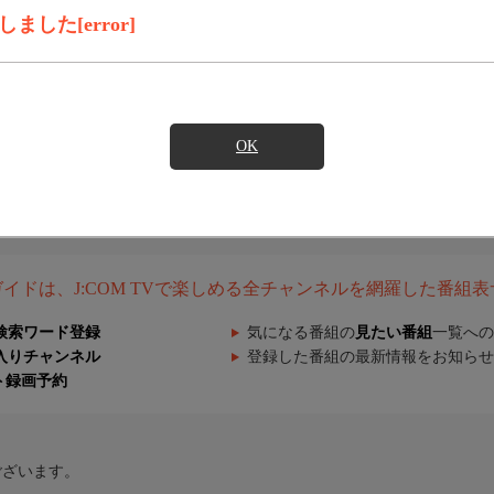
した[error]
OK
組ガイドは、J:COM TVで楽しめる全チャンネルを網羅した番組
検索ワード登録
気になる番組の
見たい番組
一覧への
入りチャンネル
登録した番組の最新情報をお知らせ
ト録画予約
ございます。