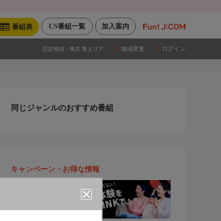
CS番組一覧
加入案内
番組表
地域変更
ログイン
設定地域：
東京 東エリア
同じジャンルのおすすめ番組
キャンペーン・お得な情報