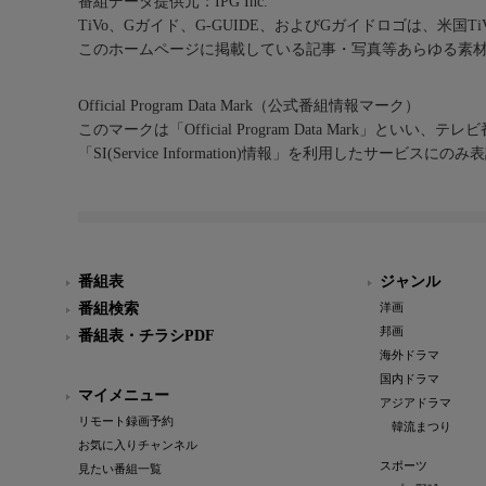
番組データ提供元：IPG Inc.
TiVo、Gガイド、G-GUIDE、およびGガイドロゴは、米国T
このホームページに掲載している記事・写真等あらゆる素
Official Program Data Mark（公式番組情報マーク）
このマークは「Official Program Data Mark」といい
「SI(Service Information)情報」を利用したサービ
番組表
ジャンル
番組検索
洋画
邦画
番組表・チラシPDF
海外ドラマ
国内ドラマ
マイメニュー
アジアドラマ
リモート録画予約
韓流まつり
お気に入りチャンネル
スポーツ
見たい番組一覧