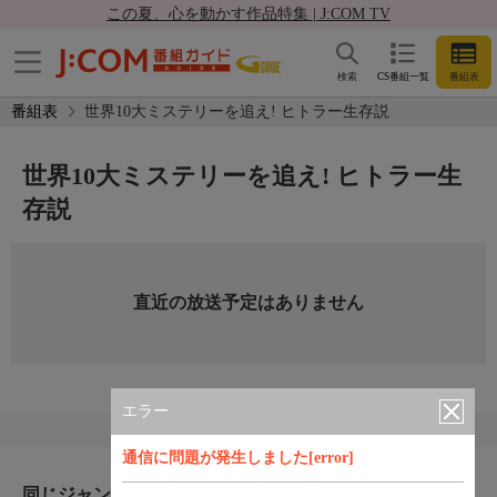
この夏、心を動かす作品特集 | J:COM TV
検索
CS番組一覧
番組表
番組表
世界10大ミステリーを追え! ヒトラー生存説
世界10大ミステリーを追え! ヒトラー生
存説
直近の放送予定はありません
エラー
通信に問題が発生しました[error]
同じジャンルのおすすめ番組