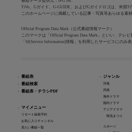
番組データ提供元：IPG Inc.
TiVo、Gガイド、G-GUIDE、およびGガイドロゴは、米国T
このホームページに掲載している記事・写真等あらゆる素
Official Program Data Mark（公式番組情報マーク）
このマークは「Official Program Data Mark」といい
「SI(Service Information)情報」を利用したサービ
番組表
ジャンル
番組検索
洋画
邦画
番組表・チラシPDF
海外ドラマ
国内ドラマ
マイメニュー
アジアドラマ
リモート録画予約
韓流まつり
お気に入りチャンネル
スポーツ
見たい番組一覧