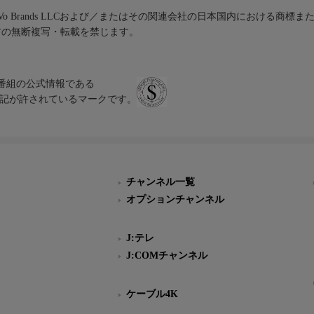
iVo Brands LLCおよび／またはその関連会社の日本国内における商標
材の無断複写・転載を禁じます。
、テレビ番組の公式情報である
スにのみ表記が許されているマークです。
チャンネル一覧
オプションチャンネル
J:テレ
J:COMチャンネル
ケーブル4K