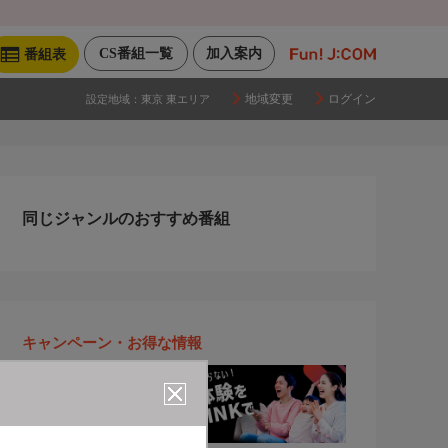
CS番組一覧
加入案内
番組表
地域変更
ログイン
設定地域：
東京 東エリア
同じジャンルのおすすめ番組
キャンペーン・お得な情報