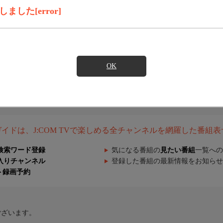
した[error]
OK
組ガイドは、J:COM TVで楽しめる全チャンネルを網羅した番組
検索ワード登録
気になる番組の
見たい番組
一覧への
入りチャンネル
登録した番組の最新情報をお知らせ
ト録画予約
ございます。