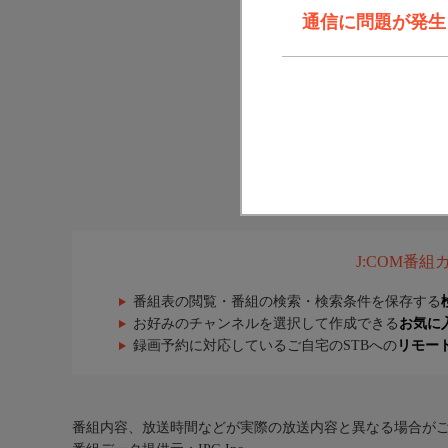
通信に問題が発生しま
J:COM番
番組表の閲覧・番組の検索・検索条件を保存する
お好みのチャンネルを選択して作成できる
お気に
録画予約に対応しているご自宅のSTBへの
リモー
番組内容、放送時間などが実際の放送内容と異なる場合が