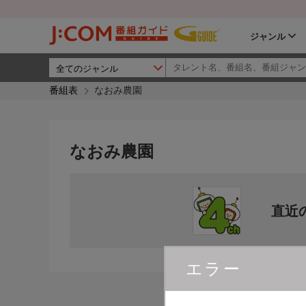
ジャンル
番組表
なおみ農園
なおみ農園
直近
エラー