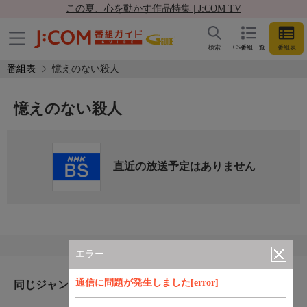
この夏、心を動かす作品特集 | J:COM TV
検索
CS番組一覧
番組表
番組表
憶えのない殺人
憶えのない殺人
直近の放送予定はありません
エラー
通信に問題が発生しました[error]
同じジャンルのおすすめ番組