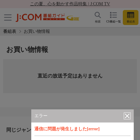
この夏、心を動かす作品特集 | J:COM TV
検索
CS番組一覧
番組表
番組表
お買い物情報
お買い物情報
直近の放送予定はありません
エラー
通信に問題が発生しました[error]
同じジャンルのおすすめ番組