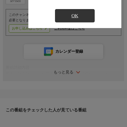
このチャンネルのご視聴には、オプションチャンネル(有料)のご契約が
OK
必要となります。
お申し込みはこちら
ご利用料金はこちら
カレンダー登録
番組詳細内容
もっと見る
新人公演主演コンビを迎え東京宝塚劇場にて収録されたトークイ
ベントをお届け。出演者は『Razzle Dazzle』より泉堂成と花恋こ
まちです。
この番組をチェックした人が見ている番組