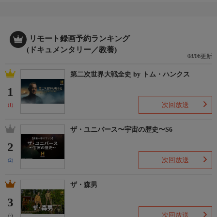
リモート録画予約ランキング
(ドキュメンタリー／教養)
08/06更新
第二次世界大戦全史 by トム・ハンクス
1
次回放送
(1)
ザ・ユニバース〜宇宙の歴史〜S6
2
次回放送
(2)
ザ・森男
3
次回放送
(-)