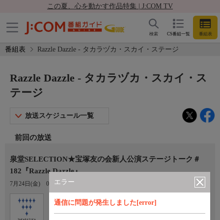
この夏、心を動かす作品特集 | J:COM TV
検索
CS番組一覧
番組表
番組表
Razzle Dazzle - タカラヅカ・スカイ・ステージ
Razzle Dazzle - タカラヅカ・スカイ・ス
テージ
放送スケジュール一覧
前回の放送
泉堂SELECTION★宝塚友の会新人公演ステージトーク＃
182『Razzle Dazzle』
エラー
7月24日(金)
08:30〜09:00
Ch.760
オプション
通信に問題が発生しました[error]
タカラヅカ・スカイ・ステージ