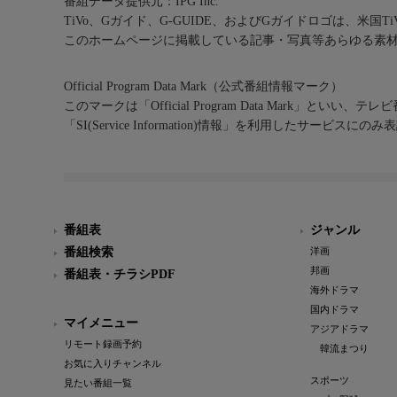
番組データ提供元：IPG Inc.
TiVo、Gガイド、G-GUIDE、およびGガイドロゴは、米国T
このホームページに掲載している記事・写真等あらゆる素
Official Program Data Mark（公式番組情報マーク）
このマークは「Official Program Data Mark」といい
「SI(Service Information)情報」を利用したサービ
番組表
ジャンル
番組検索
洋画
邦画
番組表・チラシPDF
海外ドラマ
国内ドラマ
マイメニュー
アジアドラマ
リモート録画予約
韓流まつり
お気に入りチャンネル
スポーツ
見たい番組一覧