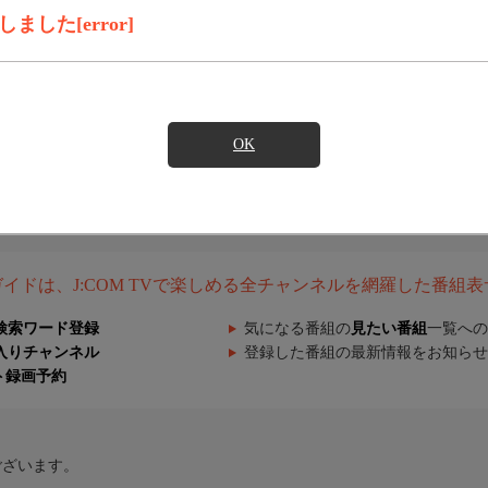
した[error]
OK
組ガイドは、J:COM TVで楽しめる全チャンネルを網羅した番組
検索ワード登録
気になる番組の
見たい番組
一覧への
入りチャンネル
登録した番組の最新情報をお知らせ
ト録画予約
ございます。