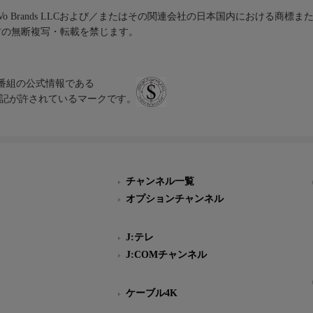
iVo Brands LLCおよび／またはその関連会社の日本国内における商標
材の無断複写・転載を禁じます。
、テレビ番組の公式情報である
スにのみ表記が許されているマークです。
チャンネル一覧
オプションチャンネル
J:テレ
J:COMチャンネル
ケーブル4K