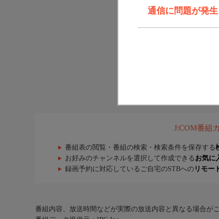
通信に問題が発生しま
J:COM番
番組表の閲覧・番組の検索・検索条件を保存する
お好みのチャンネルを選択して作成できる
お気に
録画予約に対応しているご自宅のSTBへの
リモー
番組内容、放送時間などが実際の放送内容と異なる場合が