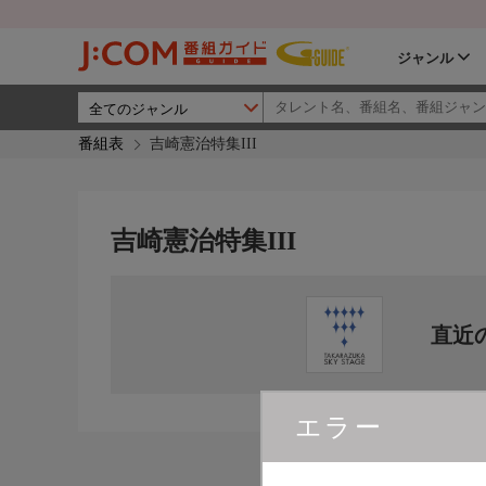
ジャンル
番組表
吉崎憲治特集III
吉崎憲治特集III
直近
エラー