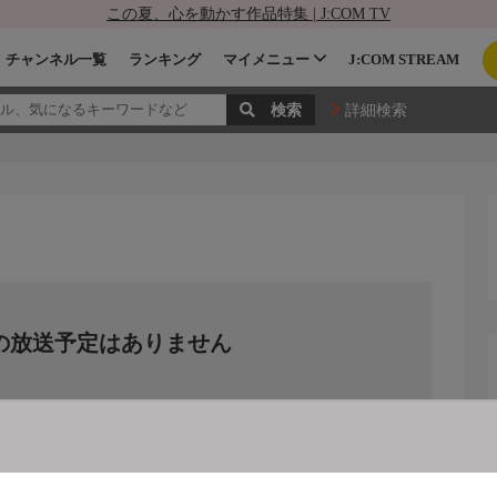
この夏、心を動かす作品特集 | J:COM TV
チャンネル一覧
ランキング
マイメニュー
J:COM STREAM
詳細検索
の放送予定はありません