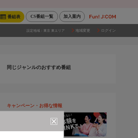
CS番組一覧
加入案内
番組表
地域変更
ログイン
設定地域：
東京 東エリア
同じジャンルのおすすめ番組
キャンペーン・お得な情報