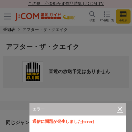
この夏、心を動かす作品特集 | J:COM TV
検索
CS番組一覧
番組表
番組表
アフター・ザ・クエイク
アフター・ザ・クエイク
直近の放送予定はありません
エラー
通信に問題が発生しました[error]
同じジャンルのおすすめ番組