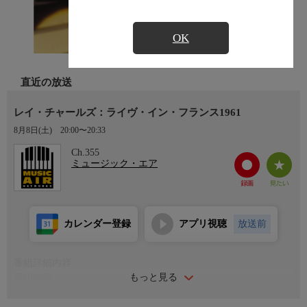
OK
直近の放送
レイ・チャールズ：ライヴ・イン・フランス1961
8月8日(土)
20:00〜20:33
Ch.355
ミュージック・エア
カレンダー登録
アプリ視聴
放送前
番組詳細内容
もっと見る
番組内容
《曲目》 「I Believe To My Soul」 「Let The Good Times