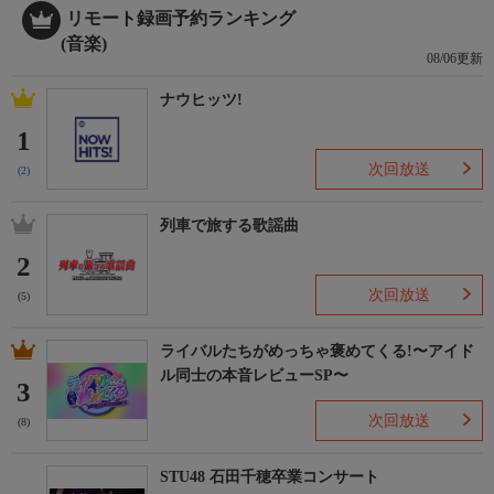
リモート録画予約ランキング
(音楽)
08/06更新
ナウヒッツ!
1
次回放送
(2)
列車で旅する歌謡曲
2
次回放送
(5)
ライバルたちがめっちゃ褒めてくる!〜アイド
ル同士の本音レビューSP〜
3
次回放送
(8)
STU48 石田千穂卒業コンサート