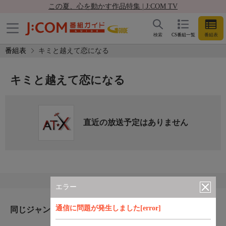
この夏、心を動かす作品特集 | J:COM TV
検索
CS番組一覧
番組表
番組表
キミと越えて恋になる
キミと越えて恋になる
直近の放送予定はありません
エラー
通信に問題が発生しました[error]
同じジャンルのおすすめ番組