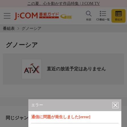
この夏、心を動かす作品特集 | J:COM TV
検索
CS番組一覧
番組表
番組表
グノーシア
グノーシア
直近の放送予定はありません
エラー
通信に問題が発生しました[error]
同じジャンルのおすすめ番組