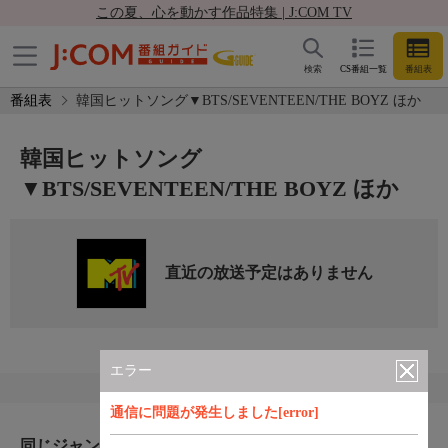
この夏、心を動かす作品特集 | J:COM TV
検索
CS番組一覧
番組表
番組表
韓国ヒットソング▼BTS/SEVENTEEN/THE BOYZ ほか
韓国ヒットソング
▼BTS/SEVENTEEN/THE BOYZ ほか
直近の放送予定はありません
エラー
通信に問題が発生しました[error]
同じジャンルのおすすめ番組