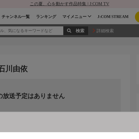
この夏、心を動かす作品特集 | J:COM TV
チャンネル一覧
ランキング
マイメニュー
J:COM STREAM
詳細検索
:石川由依
の放送予定はありません