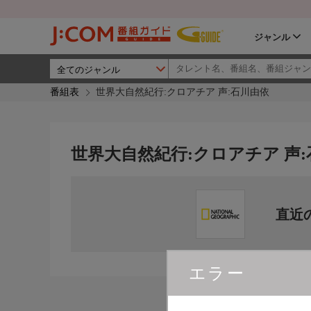
ジャンル
番組表
世界大自然紀行:クロアチア 声:石川由依
世界大自然紀行:クロアチア 声
直近
エラー