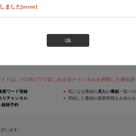
した[error]
OK
組ガイドは、J:COM TVで楽しめる全チャンネルを網羅した番組
検索ワード登録
気になる番組の
見たい番組
一覧への
入りチャンネル
登録した番組の最新情報をお知らせ
ト録画予約
ございます。