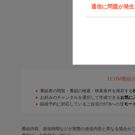
通信に問題が発生しま
J:COM番
番組表の閲覧・番組の検索・検索条件を保存する
お好みのチャンネルを選択して作成できる
お気に
録画予約に対応しているご自宅のSTBへの
リモー
番組内容、放送時間などが実際の放送内容と異なる場合が