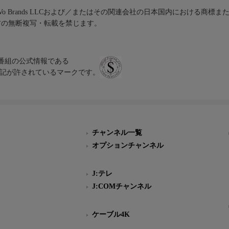
iVo Brands LLCおよび／またはその関連会社の日本国内における商標
材の無断複写・転載を禁じます。
、テレビ番組の公式情報である
スにのみ表記が許されているマークです。
チャンネル一覧
オプションチャンネル
J:テレ
J:COMチャンネル
ケーブル4K