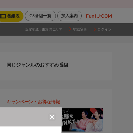
CS番組一覧
加入案内
番組表
地域変更
ログイン
設定地域：
東京 東エリア
同じジャンルのおすすめ番組
キャンペーン・お得な情報