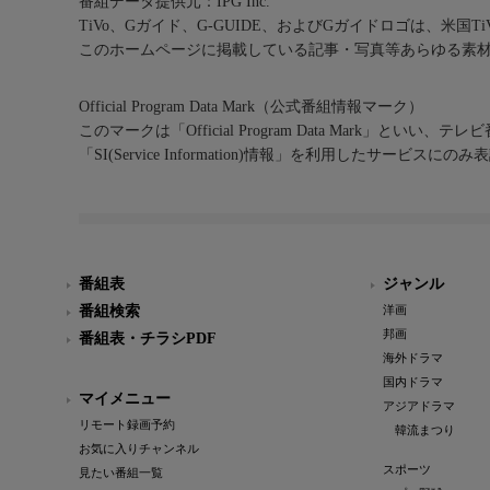
番組データ提供元：IPG Inc.
TiVo、Gガイド、G-GUIDE、およびGガイドロゴは、米国T
このホームページに掲載している記事・写真等あらゆる素
Official Program Data Mark（公式番組情報マーク）
このマークは「Official Program Data Mark」といい
「SI(Service Information)情報」を利用したサービ
番組表
ジャンル
番組検索
洋画
邦画
番組表・チラシPDF
海外ドラマ
国内ドラマ
マイメニュー
アジアドラマ
リモート録画予約
韓流まつり
お気に入りチャンネル
スポーツ
見たい番組一覧