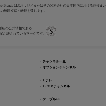
iVo Brands LLCおよび／またはその関連会社の日本国内における商標
材の無断複写・転載を禁じます。
、テレビ番組の公式情報である
スにのみ表記が許されているマークです。
チャンネル一覧
オプションチャンネル
J:テレ
J:COMチャンネル
ケーブル4K