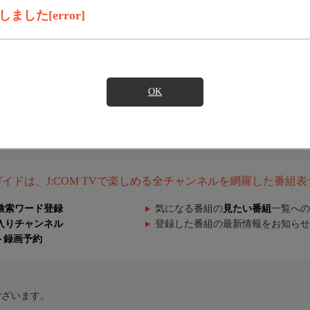
した[error]
OK
組ガイドは、J:COM TVで楽しめる全チャンネルを網羅した番組
検索ワード登録
気になる番組の
見たい番組
一覧への
入りチャンネル
登録した番組の最新情報をお知らせ
ト録画予約
ございます。