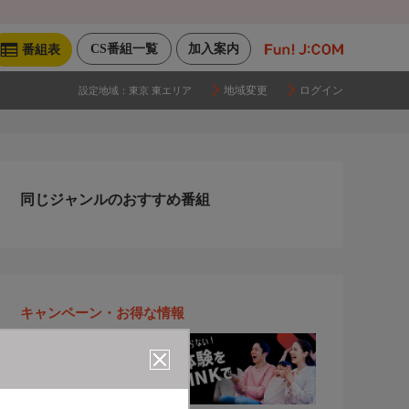
CS番組一覧
加入案内
番組表
地域変更
ログイン
設定地域：
東京 東エリア
同じジャンルのおすすめ番組
キャンペーン・お得な情報