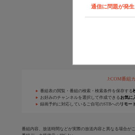
通信に問題が発生しま
J:COM番
番組表の閲覧・番組の検索・検索条件を保存する
お好みのチャンネルを選択して作成できる
お気に
録画予約に対応しているご自宅のSTBへの
リモー
番組内容、放送時間などが実際の放送内容と異なる場合が