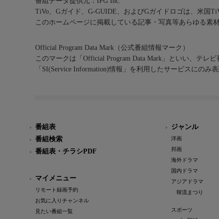
番組データ提供元：IPG Inc.
TiVo、Gガイド、G-GUIDE、およびGガイドロゴは、米国T
このホームページに掲載している記事・写真等あらゆる素
Official Program Data Mark（公式番組情報マーク）
このマークは「Official Program Data Mark」といい
「SI(Service Information)情報」を利用したサービ
番組表
ジャンル
番組検索
洋画
邦画
番組表・チラシPDF
海外ドラマ
国内ドラマ
マイメニュー
アジアドラマ
リモート録画予約
韓流まつり
お気に入りチャンネル
スポーツ
見たい番組一覧