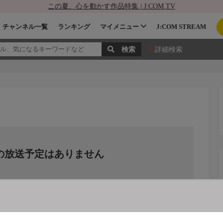
この夏、心を動かす作品特集 | J:COM TV
チャンネル一覧
ランキング
マイメニュー
J:COM STREAM
詳細検索
の放送予定はありません