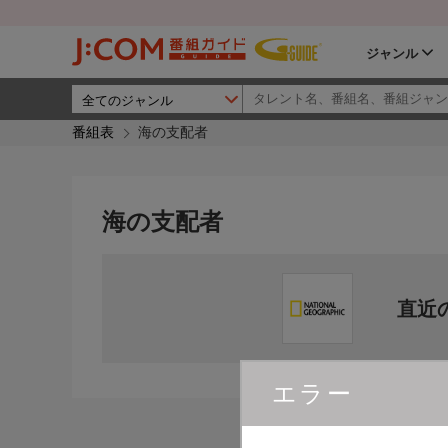
ジャンル
番組表
海の支配者
海の支配者
直近
エラー