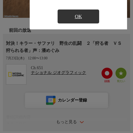
OK
前回の放送
対決！キラー・サファリ 野生の乱闘 ２「狩る者 ＶＳ
狩られる者」声：潘めぐみ
7月23日(木)
12:00〜13:00
Ch.651
ナショナル ジオグラフィック
カレンダー登録
番組詳細内容
もっと見る
▼番組概要
野生動物たちのありのままの姿が見られるサファリツアー。参加