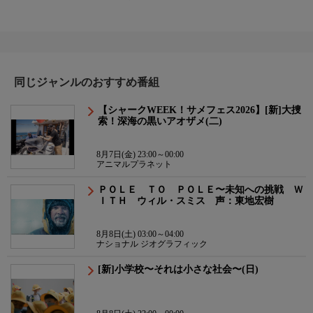
同じジャンルのおすすめ番組
【シャークWEEK！サメフェス2026】[新]大捜
索！深海の黒いアオザメ(二)
8月7日(金) 23:00～00:00
アニマルプラネット
ＰＯＬＥ ＴＯ ＰＯＬＥ〜未知への挑戦 Ｗ
ＩＴＨ ウィル・スミス 声：東地宏樹
8月8日(土) 03:00～04:00
ナショナル ジオグラフィック
[新]小学校〜それは小さな社会〜(日)