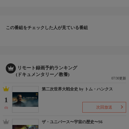
者たちは、過酷な大自然に生きる動物たちの戦いを至近距離から
目にすることができる。死闘を繰り広げる捕食者と獲物、敵から
必死に子どもを守ろうとする母親、食料を奪い合うライバルた
ち…。しかも動物たちの対決は、時として見る者の予想を大きく
この番組をチェックした人が見ている番組
裏切る衝撃の結末を迎える。旅行者たちのカメラがとらえた決定
的瞬間を見逃すな。
▼エピソード内容
アフリカのサバンナでは狩るものと狩られるものの境界線は極め
てあいまいだ。ライオンやヒョウ、ワニ、ハイエナやリカオンと
いった捕食者同士の生存競争も熾烈を極める。ゾウに体を振り回
されるメスライオン。２頭のヒョウによる激しい縄張り争い。ハ
リモート録画予約ランキング
イエナの群れに獲物のアフリカスイギュウを横取りされるオスラ
(ドキュメンタリー／教養)
07/30更新
イオン。ハイエナとリカオンによる獲物の奪い合い。ほかにも思
わずハッと息をのむような映像満載でお届けする。
第二次世界大戦全史 by トム・ハンクス
1
次回放送
(1)
ザ・ユニバース〜宇宙の歴史〜S6