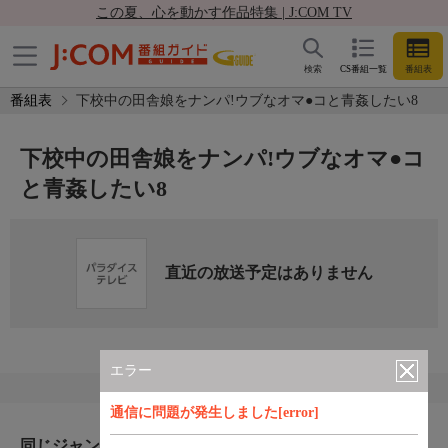
この夏、心を動かす作品特集 | J:COM TV
検索
CS番組一覧
番組表
番組表
下校中の田舎娘をナンパ!ウブなオマ●コと青姦したい8
下校中の田舎娘をナンパ!ウブなオマ●コ
と青姦したい8
直近の放送予定はありません
エラー
通信に問題が発生しました[error]
同じジャンルのおすすめ番組