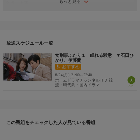
もっと見る
監督・出演
監督：猪原達三
脚本：福島治子
出演：石田ひかり、伊藤蘭、平田満
高橋一生
番組内容
放送スケジュール一覧
交通課の警察官・貴衣子（石田ひかり）が出席した結婚披露宴の
最中に、中庭に女の死体が落下。警視庁捜査一課の警部・綿貫
女刑事ふたり１ 眠れる殺意 ▼石田ひ
（平田満）や警部補・操（伊藤蘭）が駆けつける。貴衣子は連続
かり、伊藤蘭
殺人の可能性を口にし、操に根拠を問われる。
番組内容
8/24(月)
21:00～22:40
数日後、貴衣子に捜査一課への異動命令がでる。かつて刑事だっ
ホームドラマチャンネルＨＤ 韓
流・時代劇・国内ドラマ
た貴衣子は、ある事件をきっかけに自ら交通課に移っていた。貴
衣子は死体が投げ捨てられたビルで、犯人がわざと残したと思わ
れる次のターゲットの写真を発見する。
この番組をチェックした人が見ている番組