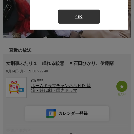
OK
直近の放送
女刑事ふたり１ 眠れる殺意 ▼石田ひかり、伊藤蘭
8月24日(月)
21:00〜22:40
Ch.555
ホームドラマチャンネルＨＤ 韓
流・時代劇・国内ドラマ
カレンダー登録
番組詳細内容