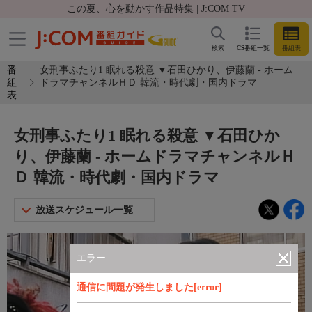
この夏、心を動かす作品特集 | J:COM TV
検索
CS番組一覧
番組表
番
女刑事ふたり1 眠れる殺意 ▼石田ひかり、伊藤蘭 - ホーム
組
ドラマチャンネルＨＤ 韓流・時代劇・国内ドラマ
表
女刑事ふたり1 眠れる殺意 ▼石田ひか
り、伊藤蘭 - ホームドラマチャンネルＨ
Ｄ 韓流・時代劇・国内ドラマ
放送スケジュール一覧
エラー
通信に問題が発生しました[error]