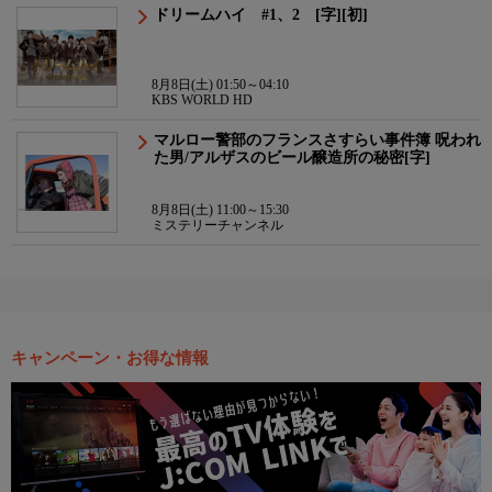
ドリームハイ #1、2 [字][初]
8月8日(土) 01:50～04:10
KBS WORLD HD
マルロー警部のフランスさすらい事件簿 呪われ
た男/アルザスのビール醸造所の秘密[字]
8月8日(土) 11:00～15:30
ミステリーチャンネル
キャンペーン・お得な情報