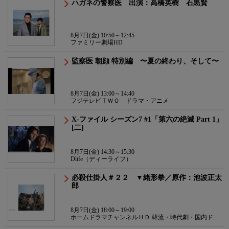
ハガネの警察医 出演：高橋英樹 石黒賢
8月7日(金) 10:50～12:45
ファミリー劇場HD
監察医 朝顔 特別編 〜夏の終わり、そして〜
8月7日(金) 13:00～14:40
フジテレビＴＷＯ ドラマ・アニメ
X-ファイル シーズン7 #1「第六の絶滅 Part 1」
[二]
8月7日(金) 14:30～15:30
Dlife（ディーライフ）
必殺仕掛人＃２２ ▼緒形拳／原作：池波正太
郎
8月7日(金) 18:00～19:00
ホームドラマチャンネルＨＤ 韓流・時代劇・国内ドラ
マ