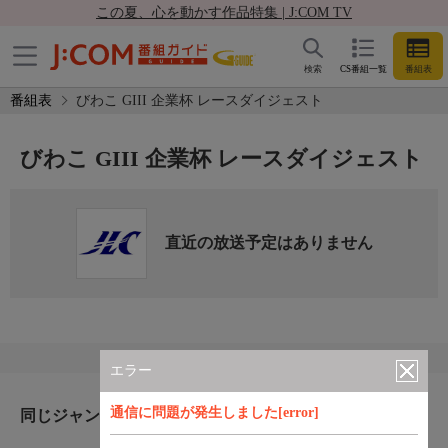
この夏、心を動かす作品特集 | J:COM TV
検索
CS番組一覧
番組表
番組表
びわこ GIII 企業杯 レースダイジェスト
びわこ GIII 企業杯 レースダイジェスト
直近の放送予定はありません
エラー
通信に問題が発生しました[error]
同じジャンルのおすすめ番組