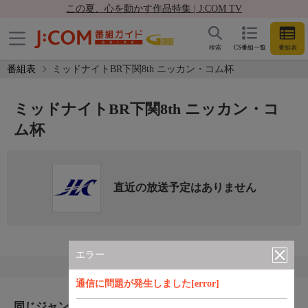
この夏、心を動かす作品特集 | J:COM TV
検索
CS番組一覧
番組表
番組表
ミッドナイトBR下関8th ニッカン・コム杯
ミッドナイトBR下関8th ニッカン・コ
ム杯
直近の放送予定はありません
エラー
通信に問題が発生しました[error]
同じジャンルのおすすめ番組