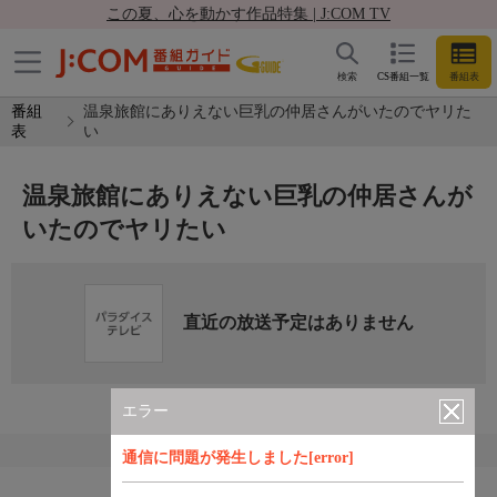
この夏、心を動かす作品特集 | J:COM TV
検索
CS番組一覧
番組表
番組
温泉旅館にありえない巨乳の仲居さんがいたのでヤリた
表
い
温泉旅館にありえない巨乳の仲居さんが
いたのでヤリたい
直近の放送予定はありません
エラー
通信に問題が発生しました[error]