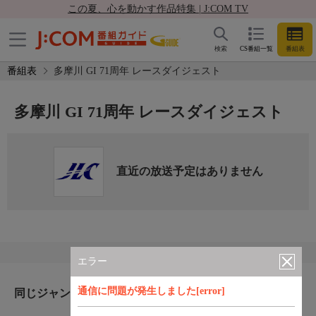
この夏、心を動かす作品特集 | J:COM TV
検索
CS番組一覧
番組表
番組表
多摩川 GI 71周年 レースダイジェスト
多摩川 GI 71周年 レースダイジェスト
直近の放送予定はありません
エラー
通信に問題が発生しました[error]
同じジャンルのおすすめ番組