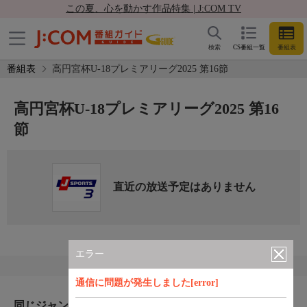
この夏、心を動かす作品特集 | J:COM TV
検索
CS番組一覧
番組表
番組表
高円宮杯U-18プレミアリーグ2025 第16節
高円宮杯U-18プレミアリーグ2025 第16
節
直近の放送予定はありません
エラー
通信に問題が発生しました[error]
同じジャンルのおすすめ番組