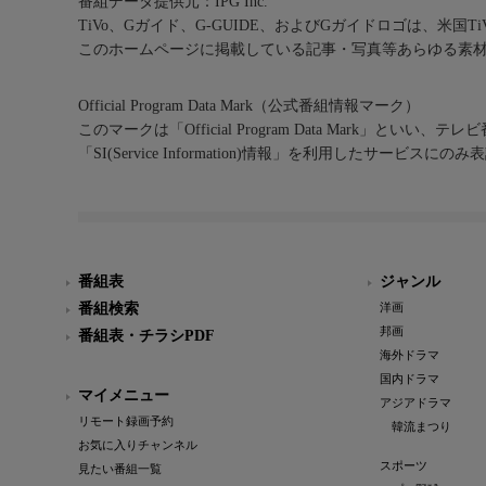
番組データ提供元：IPG Inc.
TiVo、Gガイド、G-GUIDE、およびGガイドロゴは、米国T
このホームページに掲載している記事・写真等あらゆる素
Official Program Data Mark（公式番組情報マーク）
このマークは「Official Program Data Mark」といい
「SI(Service Information)情報」を利用したサービ
番組表
ジャンル
番組検索
洋画
邦画
番組表・チラシPDF
海外ドラマ
国内ドラマ
マイメニュー
アジアドラマ
リモート録画予約
韓流まつり
お気に入りチャンネル
スポーツ
見たい番組一覧