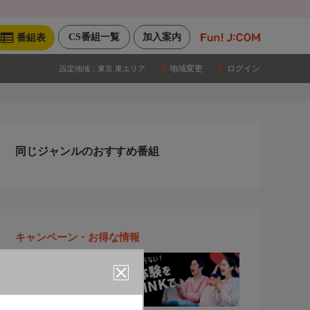
CS番組一覧
加入案内
番組表
地域変更
ログイン
設定地域：
東京 東エリア
同じジャンルのおすすめ番組
キャンペーン・お得な情報