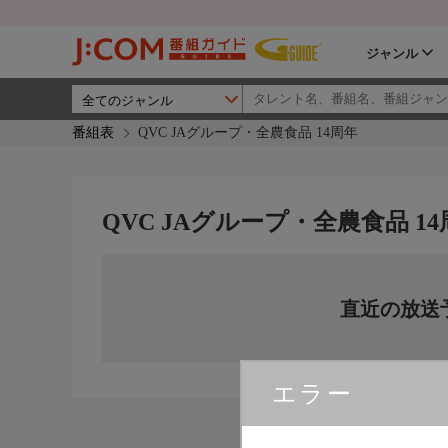
ジャンル
番組表
QVC JAグループ・全農食品 14周年
QVC JAグループ・全農食品 1
直近の放送
エラー