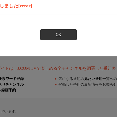
した[error]
OK
組ガイドは、J:COM TVで楽しめる全チャンネルを網羅した番組
検索ワード登録
気になる番組の
見たい番組
一覧への
入りチャンネル
登録した番組の最新情報をお知らせ
ト録画予約
ございます。