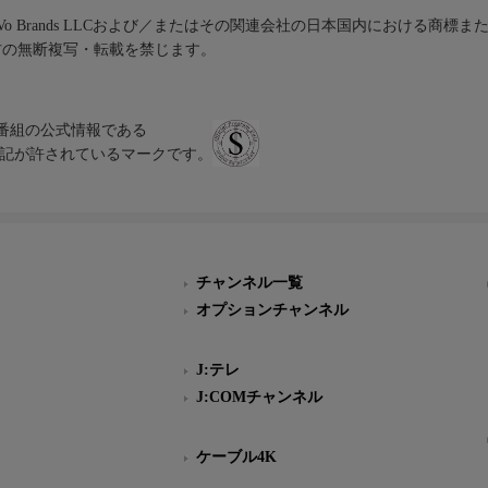
iVo Brands LLCおよび／またはその関連会社の日本国内における商標
材の無断複写・転載を禁じます。
、テレビ番組の公式情報である
スにのみ表記が許されているマークです。
チャンネル一覧
オプションチャンネル
J:テレ
J:COMチャンネル
ケーブル4K