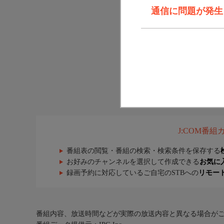
通信に問題が発生しま
J:COM番
番組表の閲覧・番組の検索・検索条件を保存する
お好みのチャンネルを選択して作成できる
お気に
録画予約に対応しているご自宅のSTBへの
リモー
番組内容、放送時間などが実際の放送内容と異なる場合が