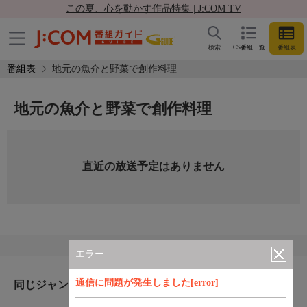
この夏、心を動かす作品特集 | J:COM TV
検索
CS番組一覧
番組表
番組表
地元の魚介と野菜で創作料理
地元の魚介と野菜で創作料理
直近の放送予定はありません
エラー
通信に問題が発生しました[error]
同じジャンルのおすすめ番組