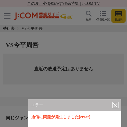
この夏、心を動かす作品特集 | J:COM TV
検索
CS番組一覧
番組表
番組表
VS今平周吾
VS今平周吾
直近の放送予定はありません
エラー
通信に問題が発生しました[error]
同じジャンルのおすすめ番組