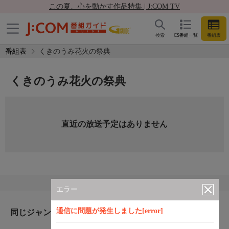
この夏、心を動かす作品特集 | J:COM TV
検索
CS番組一覧
番組表
番組表
くきのうみ花火の祭典
くきのうみ花火の祭典
直近の放送予定はありません
エラー
通信に問題が発生しました[error]
同じジャンルのおすすめ番組