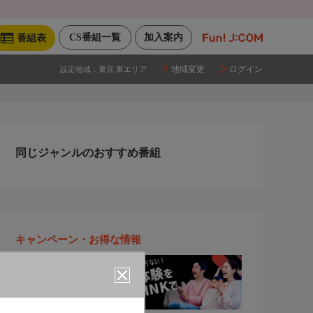
CS番組一覧
加入案内
番組表
地域変更
ログイン
設定地域：
東京 東エリア
同じジャンルのおすすめ番組
キャンペーン・お得な情報