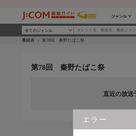
ジャンル
番組表
第78回 秦野たばこ祭
第78回 秦野たばこ祭
直近の放送
エラー