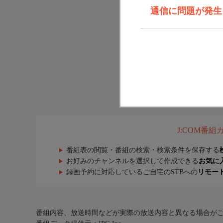
通信に問題が発生しま
J:COM番
番組表の閲覧・番組の検索・検索条件を保存する
お好みのチャンネルを選択して作成できる
お気に
録画予約に対応しているご自宅のSTBへの
リモー
番組内容、放送時間などが実際の放送内容と異なる場合が