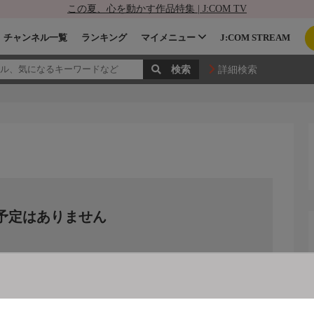
この夏、心を動かす作品特集 | J:COM TV
チャンネル一覧
ランキング
マイメニュー
J:COM STREAM
詳細検索
予定はありません