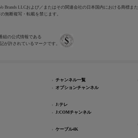
iVo Brands LLCおよび／またはその関連会社の日本国内における商標
材の無断複写・転載を禁じます。
、テレビ番組の公式情報である
スにのみ表記が許されているマークです。
チャンネル一覧
オプションチャンネル
J:テレ
J:COMチャンネル
ケーブル4K