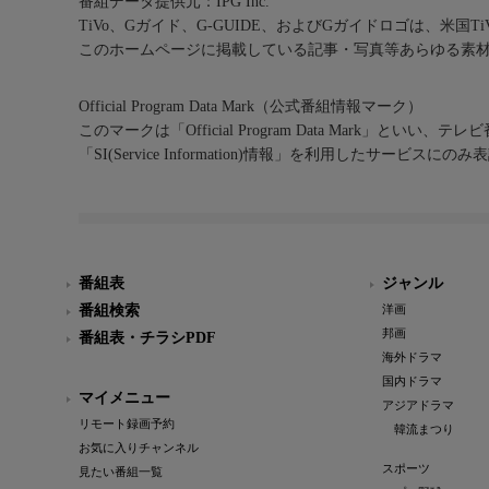
番組データ提供元：IPG Inc.
TiVo、Gガイド、G-GUIDE、およびGガイドロゴは、米国T
このホームページに掲載している記事・写真等あらゆる素
Official Program Data Mark（公式番組情報マーク）
このマークは「Official Program Data Mark」といい
「SI(Service Information)情報」を利用したサービ
番組表
ジャンル
番組検索
洋画
邦画
番組表・チラシPDF
海外ドラマ
国内ドラマ
マイメニュー
アジアドラマ
リモート録画予約
韓流まつり
お気に入りチャンネル
スポーツ
見たい番組一覧