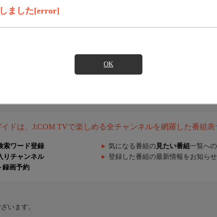
した[error]
OK
組ガイドは、J:COM TVで楽しめる全チャンネルを網羅した番組
検索ワード登録
気になる番組の
見たい番組
一覧への
入りチャンネル
登録した番組の最新情報をお知らせ
ト録画予約
ございます。