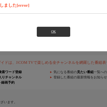
した[error]
OK
組ガイドは、J:COM TVで楽しめる全チャンネルを網羅した番組
検索ワード登録
気になる番組の
見たい番組
一覧への
入りチャンネル
登録した番組の最新情報をお知らせ
ト録画予約
ございます。