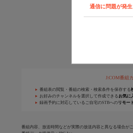
通信に問題が発生しま
J:COM番
番組表の閲覧・番組の検索・検索条件を保存する
お好みのチャンネルを選択して作成できる
お気に
録画予約に対応しているご自宅のSTBへの
リモー
番組内容、放送時間などが実際の放送内容と異なる場合が