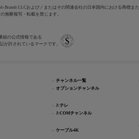
iVo Brands LLCおよび／またはその関連会社の日本国内における商標
材の無断複写・転載を禁じます。
、テレビ番組の公式情報である
スにのみ表記が許されているマークです。
チャンネル一覧
オプションチャンネル
J:テレ
J:COMチャンネル
ケーブル4K