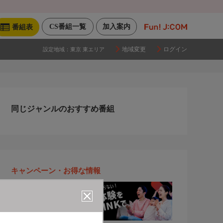
CS番組一覧
加入案内
番組表
地域変更
ログイン
設定地域：
東京 東エリア
同じジャンルのおすすめ番組
キャンペーン・お得な情報