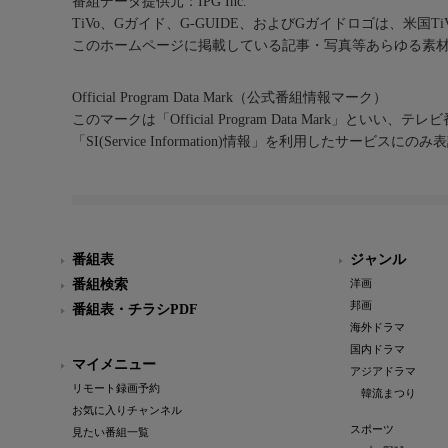
番組データ提供元：IPG Inc.
TiVo、Gガイド、G-GUIDE、およびGガイドロゴは、米国T
このホームページに掲載している記事・写真等あらゆる素
Official Program Data Mark（公式番組情報マーク）
このマークは「Official Program Data Mark」といい
「SI(Service Information)情報」を利用したサービ
番組表
ジャンル
番組検索
洋画
邦画
番組表・チラシPDF
海外ドラマ
国内ドラマ
マイメニュー
アジアドラマ
リモート録画予約
韓流まつり
お気に入りチャンネル
スポーツ
見たい番組一覧