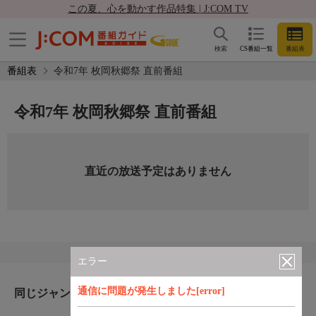
この夏、心を動かす作品特集 | J:COM TV
検索
CS番組一覧
番組表
番組表
令和7年 枚岡秋郷祭 直前番組
令和7年 枚岡秋郷祭 直前番組
直近の放送予定はありません
エラー
通信に問題が発生しました[error]
同じジャンルのおすすめ番組