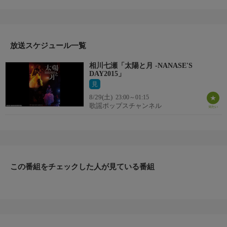
DIE(Key)という豪華メンバーに加え、織田哲郎がギターで参加し
た20周年に相応しいスペシャルライブ。相川七瀬のたっての希望
でサプライズ出演した人気お笑い芸人どぶろっくとのコラボも注
目！
放送スケジュール一覧
♪○○○○?
相川七瀬「太陽と月 -NANASE'S
♪トラブルメイカー
DAY2015」
♪LIE LIE LIE
見
♪FLY TO RAINBOW RAY
8/29(土)
23:00～01:15
ほか
歌謡ポップスチャンネル
この番組をチェックした人が見ている番組