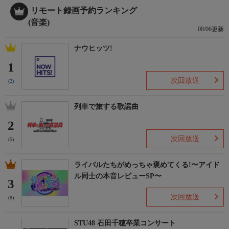
リモート録画予約ランキング
(音楽)
08/06更新
ナウヒッツ!
1
次回放送
(2)
列車で旅する歌謡曲
2
次回放送
(5)
ライバルたちがめっちゃ褒めてくる!〜アイド
ル同士の本音レビューSP〜
3
次回放送
(8)
STU48 石田千穂卒業コンサート