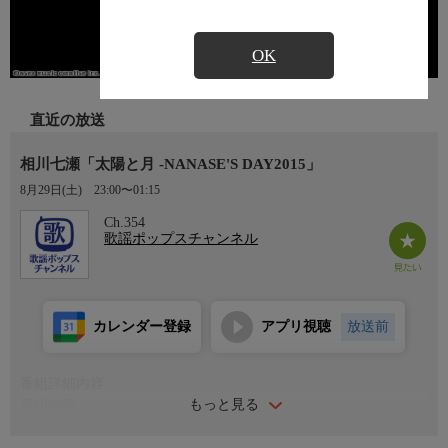
OK
直近の放送
相川七瀬「太陽と月 -NANASE'S DAY2015」
8月29日(土)
23:00〜01:15
Ch.354
歌謡ポップスチャンネル
カレンダー登録
アプリ視聴
放送前
番組詳細内容
もっと見る
番組内容
今回もマーティフリードマン(Gt.)、真矢(Dr.)、NATCHIN(Ba)、