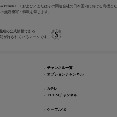
iVo Brands LLCおよび／またはその関連会社の日本国内における商標
材の無断複写・転載を禁じます。
、テレビ番組の公式情報である
スにのみ表記が許されているマークです。
チャンネル一覧
オプションチャンネル
J:テレ
J:COMチャンネル
ケーブル4K