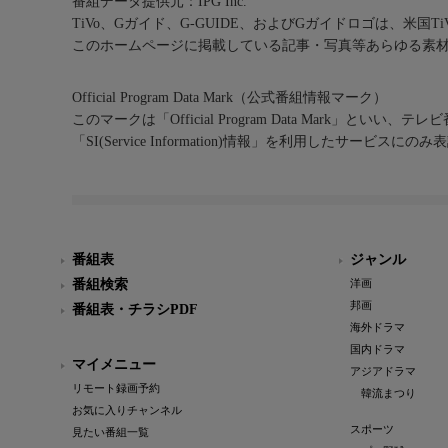
番組データ提供元：IPG Inc.
TiVo、Gガイド、G-GUIDE、およびGガイドロゴは、米国T
このホームページに掲載している記事・写真等あらゆる素
Official Program Data Mark（公式番組情報マーク）
このマークは「Official Program Data Mark」といい
「SI(Service Information)情報」を利用したサービ
番組表
ジャンル
番組検索
洋画
邦画
番組表・チラシPDF
海外ドラマ
国内ドラマ
マイメニュー
アジアドラマ
リモート録画予約
韓流まつり
お気に入りチャンネル
スポーツ
見たい番組一覧