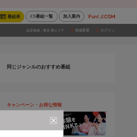
CS番組一覧
加入案内
番組表
地域変更
ログイン
設定地域：
東京 東エリア
同じジャンルのおすすめ番組
キャンペーン・お得な情報