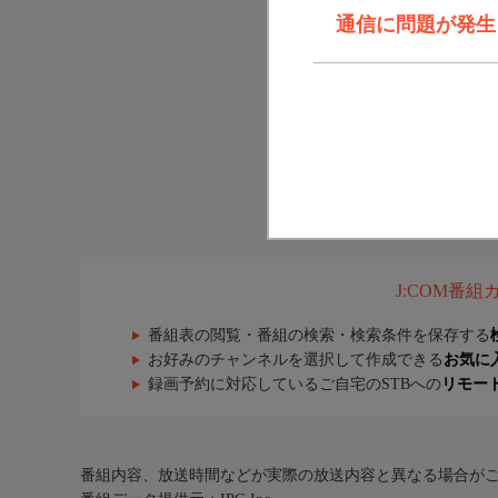
通信に問題が発生しま
J:COM番
番組表の閲覧・番組の検索・検索条件を保存する
お好みのチャンネルを選択して作成できる
お気に
録画予約に対応しているご自宅のSTBへの
リモー
番組内容、放送時間などが実際の放送内容と異なる場合が