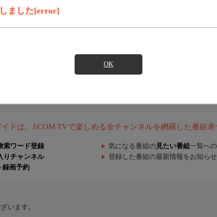
した[error]
OK
組ガイドは、J:COM TVで楽しめる全チャンネルを網羅した番組
検索ワード登録
気になる番組の
見たい番組
一覧への
入りチャンネル
登録した番組の最新情報をお知らせ
ト録画予約
ございます。