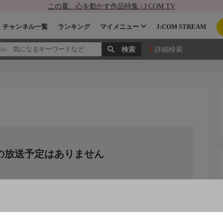
この夏、心を動かす作品特集 | J:COM TV
チャンネル一覧
ランキング
マイメニュー
J:COM STREAM
詳細検索
の放送予定はありません