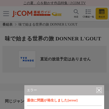
この夏、心を動かす作品特集 | J:COM TV
検索
CS番組一覧
番組表
番組表
味で始まる世界の旅 DONNER L'GOUT
味で始まる世界の旅 DONNER L'GOUT
直近の放送予定はありません
エラー
通信に問題が発生しました[error]
同じジャンルのおすすめ番組